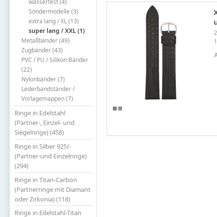
wasserfest (4)
Sondermodelle (3)
extra lang / XL (13)
super lang / XXL (1)
2
Metallbänder (49)
Zugbänder (43)
PVC / PU / Silikon Bänder
(22)
Nylonbänder (7)
Lederbandständer /
Vorlagemappen (7)
Ringe in Edelstahl
(Partner-, Einzel- und
Siegelringe) (458)
Ringe in Silber 925/-
(Partner-und Einzelringe)
(294)
Ringe in Titan-Carbon
(Partnerringe mit Diamant
oder Zirkonia) (118)
Ringe in Edelstahl-Titan