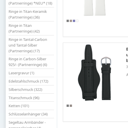
(Partnerringe) *NEU* (18)
Ringe in Titan-Keramik
(Partnerringe) (36)
Ringe in Titan
(Partnerringe) (42)
Ringe in Tantal-Carbon
und Tantal-Silber
(Partnerringe) (17)
Ringe in Carbon-Silber
925/- (Partnerringe) (6)
3
Lasergravur (1)
Edelstahlschmuck (172)
Silberschmuck (322)
Titanschmuck (96)
Ketten (101)
Schlüsselanhänger (34)
Segeltau Armbänder -
personalisierbar (4)