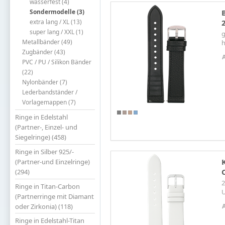
wasserfest (4)
Sondermodelle (3)
extra lang / XL (13)
super lang / XXL (1)
g
Metallbänder (49)
h
Zugbänder (43)
PVC / PU / Silikon Bänder
(22)
Nylonbänder (7)
Lederbandständer /
Vorlagemappen (7)
Ringe in Edelstahl
(Partner-, Einzel- und
Siegelringe) (458)
Ringe in Silber 925/-
(Partner-und Einzelringe)
(294)
2
Ringe in Titan-Carbon
(Partnerringe mit Diamant
oder Zirkonia) (118)
Ringe in Edelstahl-Titan