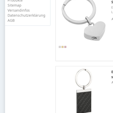
Produkte
Sitemap
E
Versandinfos
L
Datenschutzerklärung
AGB