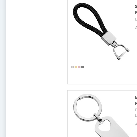
E
E
L