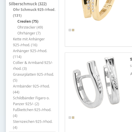
Silberschmuck (322)
Ohr Schmuck 925-/rhod.
(131)
Creolen (75)
Ohrstecker (49)
Ohrhänger (7)
Kette mit Anhänger
925-/rhod. (16)
Anhänger 925-/rhod.
(114)
Collier & Armband 925/-
s
rhod. (3)
Gravurplatten 925-/rhod.
(5)
Armbänder 925-/rhod.
(44)
Schildbänder Figaro o.
Panzer 925/- (2)
Fußkettchen 925-/rhod.
(4)
Sternzeichen 925-/rhod.
(4)