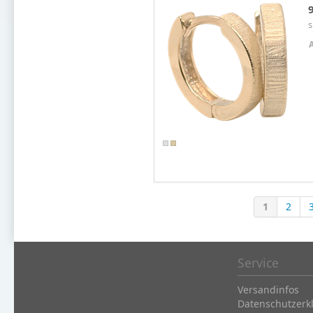
s
1
2
Service
Versandinfos
Datenschutzerk