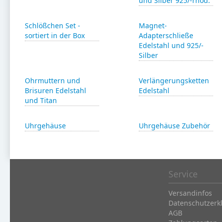
und Silber 925/-rhod.
Schlößchen Set -
Magnet-
sortiert in der Box
Adapterschließe
Edelstahl und 925/-
Silber
Ohrmuttern und
Verlängerungsketten
Brisuren Edelstahl
Edelstahl
und Titan
Uhrgehäuse
Uhrgehäuse Zubehör
Service
Versandinfos
Datenschutzerk
AGB